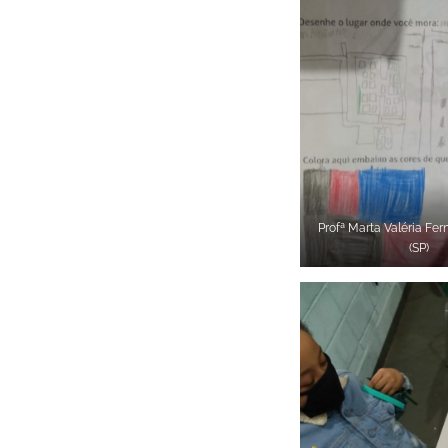
Profª Marta Valéria Fe
(SP)