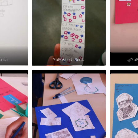
enita
Profª Welida Benita
Prof