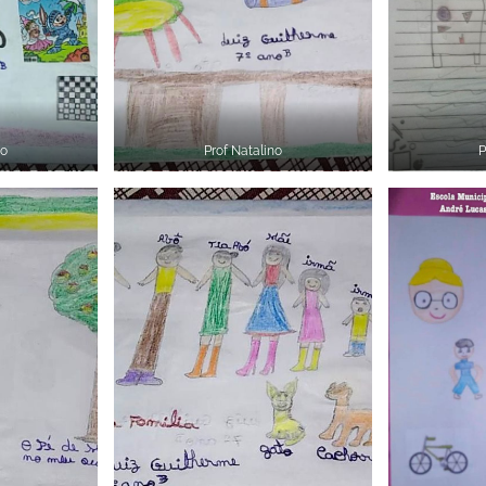
no
Prof Natalino
P