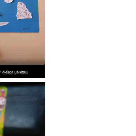
ª Welida Benita