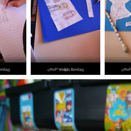
enita
Profª Welida Benita
Prof