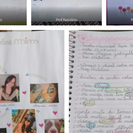
no
Prof Natalino
P