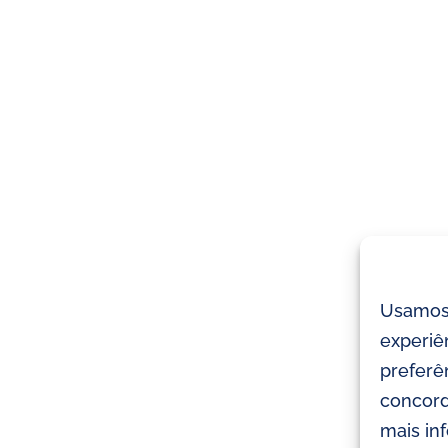
Usamos 
experiê
preferên
concord
mais in