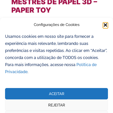
MESTRES DE PAPEL 3D –
PAPER TOY
Baixe o arquivo para imprimir e fazer o seu
Configurações de Cookies
boneco 3D de papel, também conhecido como
Usamos cookies em nosso site para fornecer a
paper toy.
experiência mais relevante, lembrando suas
preferências e visitas repetidas. Ao clicar em “Aceitar”,
concorda com a utilização de TODOS os cookies.
1
2
>
Para mais informações, acesse nossa
Política de
Privacidade
.
ACEITAR
Ministério do Turismo apresenta: Educação Patrimonial Participativa
REJEITAR