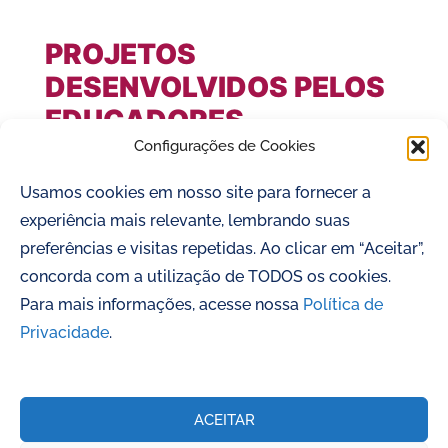
PROJETOS
DESENVOLVIDOS PELOS
EDUCADORES
Configurações de Cookies
Ervas Medicinais, Tesouro de Nossos Quintais
Usamos cookies em nosso site para fornecer a
Se esse Patrimônio fosse Meu: Educação
experiência mais relevante, lembrando suas
Patrimonial e Pertencimento Escola Municipal
preferências e visitas repetidas. Ao clicar em “Aceitar”,
Padre José de Anchieta Diários […]
concorda com a utilização de TODOS os cookies.
Para mais informações, acesse nossa
Política de
Privacidade
.
ACEITAR
Ministério do Turismo apresenta: Educação Patrimonial Participativa