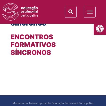
Tag:
encontros
sincronos
Abrir 
ENCONTROS
FORMATIVOS
SÍNCRONOS
Ministério do Turismo apresenta: Educação Patrimonial Participativa