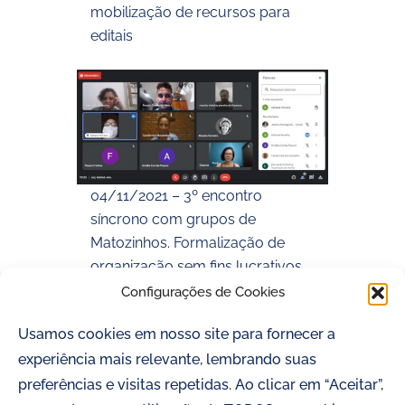
mobilização de recursos para
editais
04/11/2021 – 3º encontro
síncrono com grupos de
Matozinhos. Formalização de
organização sem fins lucrativos
Configurações de Cookies
ENCONTROS SINCRONOS
GRUPOS CULTURAIS
Usamos cookies em nosso site para fornecer a
MATOZINHOS
experiência mais relevante, lembrando suas
preferências e visitas repetidas. Ao clicar em “Aceitar”,