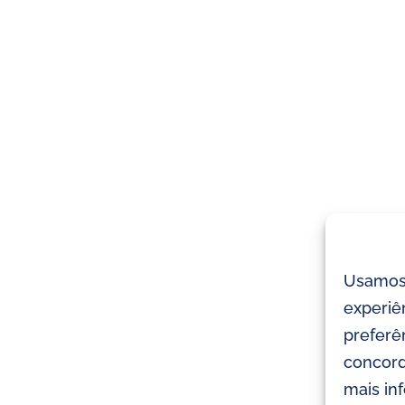
Usamos 
experiê
preferên
concord
mais in